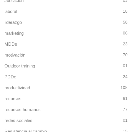
Jubilación
03
laboral
18
liderazgo
58
marketing
06
MDDe
23
motivación
70
Outdoor training
01
PDDe
24
productividad
108
recursos
61
recursos humanos
77
redes sociales
01
Resistencia al cambio
15