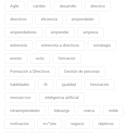
Agile
cambio
desarrollo
directivo
directivos
eficiencia
emprendedor
emprendedores
emprender
empresa
entrevista
entrevista a directivos
estrategia
evento
exito
formacion
Formación a Directivos
Gestión de personas
habilidades
IA
igualdad
Innovación
innovaci√≥n
inteligencia artificial
intraemprendedor
liderazgo
marca
mdde
motivacion
m√°ster
negocio
objetivos