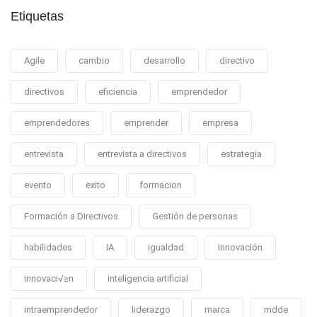
Etiquetas
Agile
cambio
desarrollo
directivo
directivos
eficiencia
emprendedor
emprendedores
emprender
empresa
entrevista
entrevista a directivos
estrategia
evento
exito
formacion
Formación a Directivos
Gestión de personas
habilidades
IA
igualdad
Innovación
innovaci√≥n
inteligencia artificial
intraemprendedor
liderazgo
marca
mdde