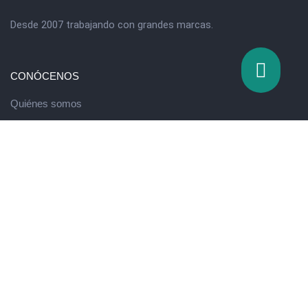
Desde 2007 trabajando con grandes marcas.
CONÓCENOS
Quiénes somos
Valores
QUÉ HACEMOS
Escuela de innovación
Running de Ventas
Programa de Desarrollo Directivo
Eventos y formación experiencial
Massive Talent Assessment