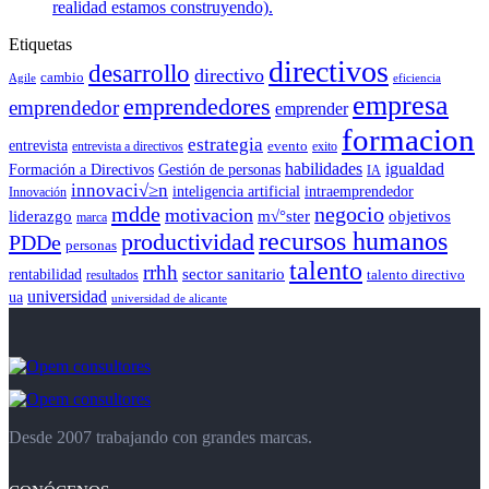
realidad estamos construyendo).
Etiquetas
directivos
desarrollo
directivo
cambio
Agile
eficiencia
empresa
emprendedores
emprendedor
emprender
formacion
estrategia
entrevista
entrevista a directivos
evento
exito
habilidades
igualdad
Formación a Directivos
Gestión de personas
IA
innovaci√≥n
inteligencia artificial
intraemprendedor
Innovación
mdde
negocio
motivacion
liderazgo
m√°ster
objetivos
marca
recursos humanos
productividad
PDDe
personas
talento
rrhh
rentabilidad
sector sanitario
resultados
talento directivo
universidad
ua
universidad de alicante
Desde 2007 trabajando con grandes marcas.