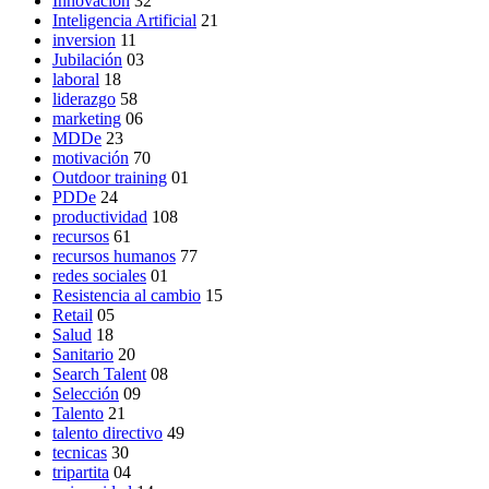
Innovación
32
Inteligencia Artificial
21
inversion
11
Jubilación
03
laboral
18
liderazgo
58
marketing
06
MDDe
23
motivación
70
Outdoor training
01
PDDe
24
productividad
108
recursos
61
recursos humanos
77
redes sociales
01
Resistencia al cambio
15
Retail
05
Salud
18
Sanitario
20
Search Talent
08
Selección
09
Talento
21
talento directivo
49
tecnicas
30
tripartita
04