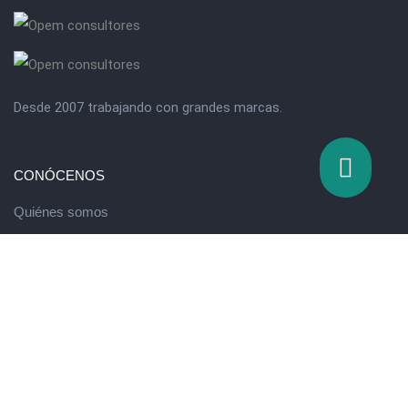
Desde 2007 trabajando con grandes marcas.
CONÓCENOS
Quiénes somos
Valores
QUÉ HACEMOS
Escuela de innovación
Running de Ventas
Programa de Desarrollo Directivo