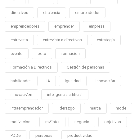
directivos
eficiencia
emprendedor
emprendedores
emprender
empresa
entrevista
entrevista a directivos
estrategia
evento
exito
formacion
Formación a Directivos
Gestión de personas
habilidades
IA
igualdad
Innovación
innovaci√≥n
inteligencia artificial
intraemprendedor
liderazgo
marca
mdde
motivacion
m√°ster
negocio
objetivos
PDDe
personas
productividad