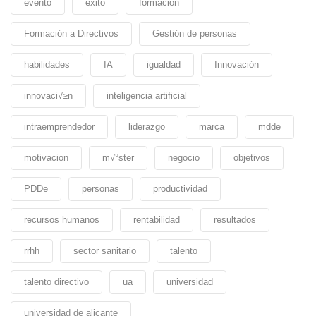
evento
exito
formacion
Formación a Directivos
Gestión de personas
habilidades
IA
igualdad
Innovación
innovaci√≥n
inteligencia artificial
intraemprendedor
liderazgo
marca
mdde
motivacion
m√°ster
negocio
objetivos
PDDe
personas
productividad
recursos humanos
rentabilidad
resultados
rrhh
sector sanitario
talento
talento directivo
ua
universidad
universidad de alicante