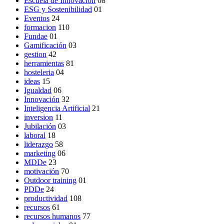
Escuela de Innovación
08
ESG y Sostenibilidad
01
Eventos
24
formacion
110
Fundae
01
Gamificación
03
gestion
42
herramientas
81
hosteleria
04
ideas
15
Igualdad
06
Innovación
32
Inteligencia Artificial
21
inversion
11
Jubilación
03
laboral
18
liderazgo
58
marketing
06
MDDe
23
motivación
70
Outdoor training
01
PDDe
24
productividad
108
recursos
61
recursos humanos
77