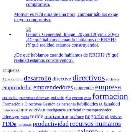
compromiso.
Motivar es fácil durante una hora; cambiar hábitos exige
mayor compromiso.
¿De qué hablamos cuando hablamos de RRHH?
(Y qué realidad estamos construyendo).
¿De qué hablamos cuando hablamos de RRHH? (Y qué
realidad estamos construyendo).
Etiquetas
directivos
desarrollo
directivo
cambio
Agile
eficiencia
empresa
emprendedores
emprendedor
emprender
formacion
estrategia
entrevista
entrevista a directivos
evento
exito
habilidades
igualdad
Formación a Directivos
Gestión de personas
IA
innovaci√≥n
inteligencia artificial
intraemprendedor
Innovación
mdde
negocio
motivacion
liderazgo
m√°ster
objetivos
marca
recursos humanos
productividad
PDDe
personas
talento
rrhh