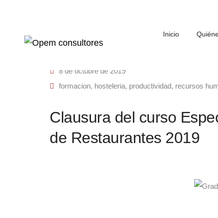
Inicio
Quién
8 de octubre de 2019
formacion
,
hosteleria
,
productividad
,
recursos hu
Clausura del curso Espec
de Restaurantes 2019