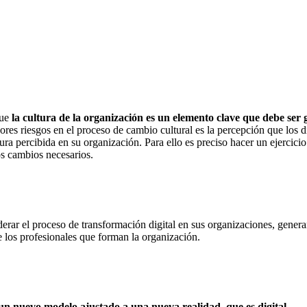
que
la cultura de la organización es un elemento clave que debe ser
res riesgos en el proceso de cambio cultural es la percepción que los 
ultura percibida en su organización. Para ello es preciso hacer un ejerci
os cambios necesarios.
iderar el proceso de transformación digital en sus organizaciones, gener
re los profesionales que forman la organización.
r un nuevo modelo ajustado a una nueva realidad, que es digital.