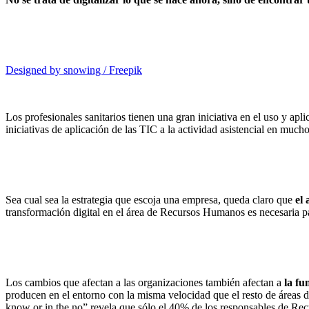
Designed by snowing / Freepik
Los profesionales sanitarios tienen una gran iniciativa en el uso y apli
iniciativas de aplicación de las TIC a la actividad asistencial en much
Sea cual sea la estrategia que escoja una empresa, queda claro que
el 
transformación digital en el área de Recursos Humanos es necesaria par
Los cambios que afectan a las organizaciones también afectan a
la fu
producen en el entorno con la misma velocidad que el resto de áreas
know or in the no” revela que sólo el 40% de los responsables de Re