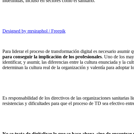
indefinidas, incluso en sectores como el sanitario.
Designed by mrsiraphol / Freepik
Para liderar el proceso de transformación digital es necesario asumir 
para conseguir la implicación de los profesionales
. Uno de los mayo
identificar, y asumir, las diferencias entre la cultura enunciada y la c
determinan la cultura real de la organización y valentía para adoptar l
Es responsabilidad de los directivos de las organizaciones sanitarias l
resistencias y dificultades para que el proceso de TD sea efectivo ent
No se trata de digitalizar lo que se hace ahora, sino de encontra