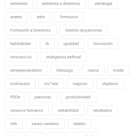
entrevista
entrevista a directivos
estrategia
evento
exito
formacion
Formación a Directivos
Gestión de personas
habilidades
IA
igualdad
Innovación
innovaci√≥n
inteligencia artificial
intraemprendedor
liderazgo
marca
mdde
motivacion
m√°ster
negocio
objetivos
PDDe
personas
productividad
recursos humanos
rentabilidad
resultados
rrhh
sector sanitario
talento