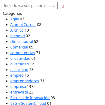
Categorias
Agile
02
Alumni Corner
08
Archivo
10
blended
02
clima laboral
52
Comercial
09
competencias
71
Creatividad
01
diversidad
12
e-learning
23
empleo
16
emprendedores
31
empresa
147
entrevista
23
Escuela de Innovación
08
ESG y Sostenibilidad
01