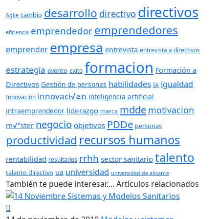
directivos
desarrollo
directivo
cambio
Agile
emprendedores
emprendedor
eficiencia
empresa
emprender
entrevista
entrevista a directivos
formacion
estrategia
Formación a
evento
exito
habilidades
igualdad
Directivos
Gestión de personas
IA
innovaci√≥n
inteligencia artificial
Innovación
mdde
motivacion
liderazgo
intraemprendedor
marca
PDDe
negocio
m√°ster
objetivos
personas
recursos humanos
productividad
talento
rrhh
sector sanitario
rentabilidad
resultados
universidad
ua
talento directivo
universidad de alicante
También te puede interesar....
Artículos relacionados