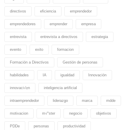
directivos
eficiencia
emprendedor
emprendedores
emprender
empresa
entrevista
entrevista a directivos
estrategia
evento
exito
formacion
Formación a Directivos
Gestión de personas
habilidades
IA
igualdad
Innovación
innovaci√≥n
inteligencia artificial
intraemprendedor
liderazgo
marca
mdde
motivacion
m√°ster
negocio
objetivos
PDDe
personas
productividad