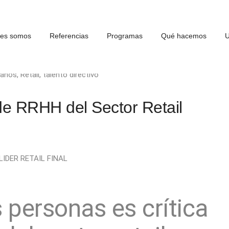
nes somos
Referencias
Programas
Qué hacemos
U
manos
,
Retail
,
talento directivo
de RRHH del Sector Retail
 personas es crítica