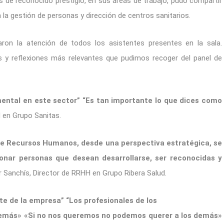
s de reconocido prestigio, en sus áreas de trabajo, pudo compartir
la gestión de personas y dirección de centros sanitarios.
ron la atención de todos los asistentes presentes en la sala.
 y reflexiones más relevantes que pudimos recoger del panel de
ental en este sector” “Es tan importante lo que dices como
 en Grupo Sanitas.
n de Recursos Humanos, desde una perspectiva estratégica, se
onar personas que desean desarrollarse, ser reconocidas y
r Sanchís, Director de RRHH en Grupo Ribera Salud.
e de la empresa” “Los profesionales de los
demás» «Si no nos queremos no podemos querer a los demás»