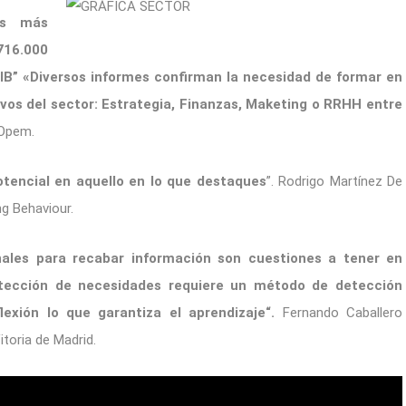
os más
716.000
 PIB” «Diversos informes confirman la necesidad de formar en
ivos del sector: Estrategia, Finanzas, Maketing o RRHH entre
 Opem.
otencial en aquello en lo que destaques
”. Rodrigo Martínez De
ng Behaviour.
anales para recabar información son cuestiones a tener en
tección de necesidades requiere un método de detección
lexión lo que garantiza el aprendizaje“.
Fernando Caballero
itoria de Madrid.