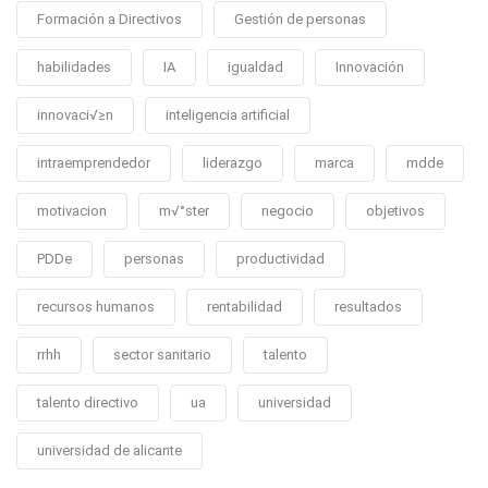
Formación a Directivos
Gestión de personas
habilidades
IA
igualdad
Innovación
innovaci√≥n
inteligencia artificial
intraemprendedor
liderazgo
marca
mdde
motivacion
m√°ster
negocio
objetivos
PDDe
personas
productividad
recursos humanos
rentabilidad
resultados
rrhh
sector sanitario
talento
talento directivo
ua
universidad
universidad de alicante