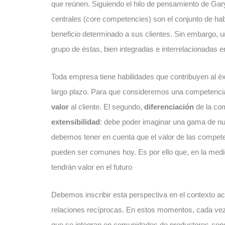
que reúnen. Siguiendo el hilo de pensamiento de G
centrales (core competencies) son el conjunto de hab
beneficio determinado a sus clientes. Sin embargo, u
grupo de éstas, bien integradas e interrelacionadas e
Toda empresa tiene habilidades que contribuyen al éx
largo plazo. Para que consideremos una competencia c
valor
al cliente. El segundo,
diferenciación
de la com
extensibilidad
: debe poder imaginar una gama de n
debemos tener en cuenta que el valor de las compet
pueden ser comunes hoy. Es por ello que, en la medi
tendrán valor en el futuro
Debemos inscribir esta perspectiva en el contexto a
relaciones recíprocas. En estos momentos, cada vez
que se integran en comunidades de productores-cons