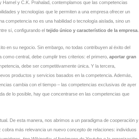
ary Hamel y C.K. Prahalad, contemplamos que las competencias
ilidades y tecnologías que le permiten a una empresa ofrecer un
na competencia no es una habilidad o tecnología aislada, sino un
ntre sí, configurando el
tejido único y característico de la empresa
.
ito en su negocio. Sin embargo, no todas contribuyen al éxito del
omo central, debe cumplir tres criterios: el primero,
aportar gran
petencia, debe ser competitivamente única. Y la tercera,
uevos productos y servicios basados en la competencia. Además,
encias cambia con el tiempo – las competencias exclusivas de ayer
da de lo posible, hay que concentrarse en las competencias que
ctual. De esta manera, nos abrimos a un paradigma de cooperación y
 cobra más relevancia un nuevo concepto de relaciones: individuos
umidores, tipo Wikipedia; el fenómeno de Youtube o la organización