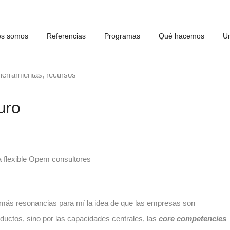
es somos
Referencias
Programas
Qué hacemos
Un
herramientas
,
recursos
turo
 más resonancias para mí la idea de que las empresas son
oductos, sino por las capacidades centrales, las
core competencies