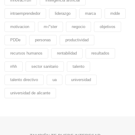
innovaci√≥n
inteligencia artificial
intraemprendedor
liderazgo
marca
mdde
motivacion
m√°ster
negocio
objetivos
PDDe
personas
productividad
recursos humanos
rentabilidad
resultados
rrhh
sector sanitario
talento
talento directivo
ua
universidad
universidad de alicante