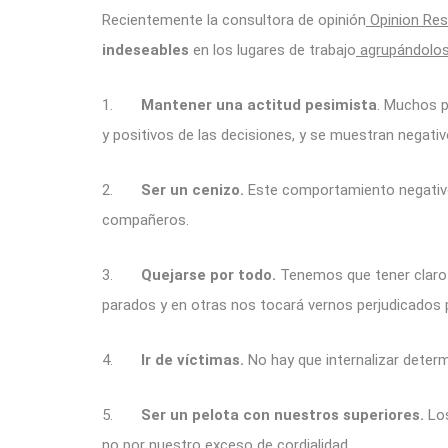
Recientemente la consultora de opinión
Opinion Res
indeseables
en los lugares de trabajo
agrupándolos
1.
Mantener una actitud pesimista
. Muchos p
y positivos de las decisiones, y se muestran negativ
2.
Ser un cenizo.
Este comportamiento negativo 
compañeros.
3.
Quejarse por todo.
Tenemos que tener claro 
parados y en otras nos tocará vernos perjudicados p
4.
Ir de víctimas.
No hay que internalizar deter
5.
Ser un pelota con nuestros superiores.
Los
no por nuestro exceso de cordialidad.