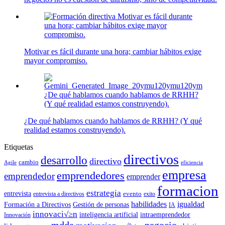
Motivar es fácil durante
una hora; cambiar hábitos exige mayor
compromiso.
Motivar es fácil durante una hora; cambiar hábitos exige
mayor compromiso.
¿De qué hablamos cuando hablamos de RRHH?
(Y qué realidad estamos construyendo).
¿De qué hablamos cuando hablamos de RRHH? (Y qué
realidad estamos construyendo).
Etiquetas
directivos
desarrollo
directivo
cambio
Agile
eficiencia
empresa
emprendedores
emprendedor
emprender
formacion
estrategia
entrevista
entrevista a directivos
evento
exito
habilidades
igualdad
Formación a Directivos
Gestión de personas
IA
innovaci√≥n
inteligencia artificial
intraemprendedor
Innovación