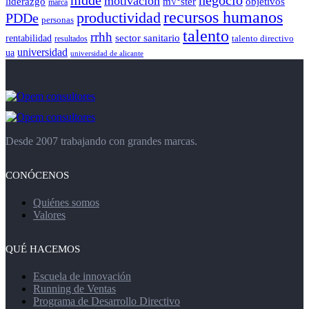
mdde
negocio
motivacion
liderazgo
m√°ster
objetivos
marca
recursos humanos
productividad
PDDe
personas
talento
rrhh
rentabilidad
sector sanitario
resultados
talento directivo
universidad
ua
universidad de alicante
Desde 2007 trabajando con grandes marcas.
CONÓCENOS
Quiénes somos
Valores
QUÉ HACEMOS
Escuela de innovación
Running de Ventas
Programa de Desarrollo Directivo