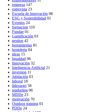
emprendedores
31
empresa
147
entrevista
23
Escuela de Innovación
08
ESG y Sostenibilidad
01
Eventos
24
formacion
110
Fundae
01
Gamificación
03
gestion
42
herramientas
81
hosteleria
04
ideas
15
Igualdad
06
Innovación
32
Inteligencia Artificial
21
inversion
11
Jubilación
03
laboral
18
liderazgo
58
marketing
06
MDDe
23
motivación
70
Outdoor training
01
PDDe
24