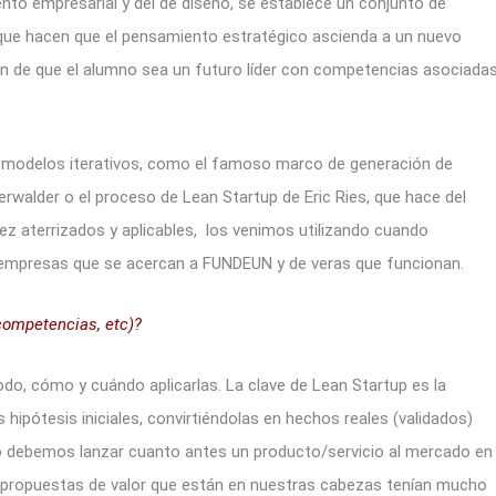
nto empresarial y del de diseño, se establece un conjunto de
que hacen que el pensamiento estratégico ascienda a un nuevo
ón de que el alumno sea un futuro líder con competencias asociada
n modelos iterativos, como el famoso marco de generación de
rwalder o el proceso de Lean Startup de Eric Ries, que hace del
z aterrizados y aplicables, los venimos utilizando cuando
empresas que se acercan a FUNDEUN y de veras que funcionan.
competencias, etc)?
do, cómo y cuándo aplicarlas. La clave de Lean Startup es la
s hipótesis iniciales, convirtiéndolas en hechos reales (validados)
llo debemos lanzar cuanto antes un producto/servicio al mercado en
s propuestas de valor que están en nuestras cabezas tenían mucho