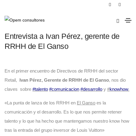
19 de junio de 2017
Sin categorizar
Entrevista a Ivan Pérez, gerente de
RRHH de El Ganso
En el
primer encuentro de Directivos de RRHH del sector
Retail
,
Ivan Pérez, Gerente de RRHH de El Ganso
, nos dio
claves sobre
#
talento
#
comunicacion
#
desarrollo
y
#
knowhow
.
«La punta de lanza de los RRHH en
El Ganso
es la
comunicación y el desarrollo. Es lo que nos permite retener
talento y lo que ha hecho que mantengamos nuestro know how
tras la entrada del grupo inversor de Louis Vuitton»