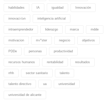
habilidades
IA
igualdad
Innovación
innovaci√≥n
inteligencia artificial
intraemprendedor
liderazgo
marca
mdde
motivacion
m√°ster
negocio
objetivos
PDDe
personas
productividad
recursos humanos
rentabilidad
resultados
rrhh
sector sanitario
talento
talento directivo
ua
universidad
universidad de alicante