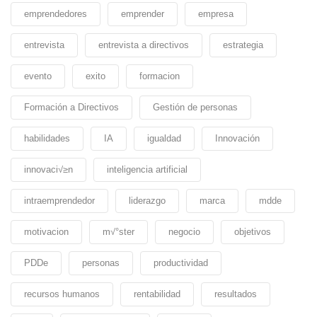
emprendedores
emprender
empresa
entrevista
entrevista a directivos
estrategia
evento
exito
formacion
Formación a Directivos
Gestión de personas
habilidades
IA
igualdad
Innovación
innovaci√≥n
inteligencia artificial
intraemprendedor
liderazgo
marca
mdde
motivacion
m√°ster
negocio
objetivos
PDDe
personas
productividad
recursos humanos
rentabilidad
resultados