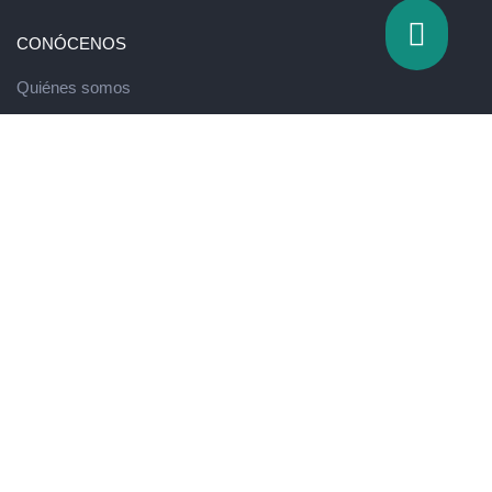
CONÓCENOS
Quiénes somos
Valores
QUÉ HACEMOS
Escuela de innovación
Running de Ventas
Programa de Desarrollo Directivo
Eventos y formación experiencial
Massive Talent Assessment
Excel intermedio
Programa de Agente de Igualdad