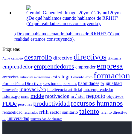
¿De qué hablamos cuando hablamos de RRHH?
(Y qué realidad estamos construyendo).
¿De qué hablamos cuando hablamos de RRHH? (Y qué
realidad estamos construyendo).
Etiquetas
directivos
desarrollo
directivo
cambio
Agile
eficiencia
empresa
emprendedores
emprendedor
emprender
formacion
estrategia
entrevista
entrevista a directivos
evento
exito
habilidades
igualdad
Formación a Directivos
Gestión de personas
IA
innovaci√≥n
inteligencia artificial
intraemprendedor
Innovación
mdde
negocio
motivacion
liderazgo
m√°ster
objetivos
marca
recursos humanos
productividad
PDDe
personas
talento
rrhh
rentabilidad
sector sanitario
resultados
talento directivo
universidad
ua
universidad de alicante